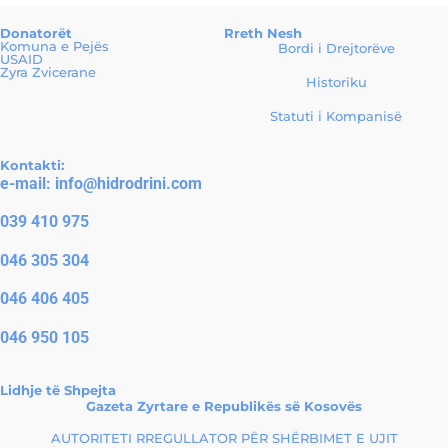
Donatorët
Rreth Nesh
Komuna e Pejës
Bordi i Drejtorëve
USAID
Zyra Zvicerane
Historiku
Statuti i Kompanisë
Kontakti:
e-mail:
info@hidrodrini.com
039 410 975
046 305 304
046 406 405
046 950 105
Lidhje të Shpejta
Gazeta Zyrtare e Republikës së Kosovës
AUTORITETI RREGULLATOR PËR SHËRBIMET E UJIT