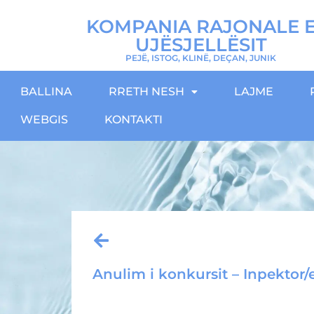
KOMPANIA RAJONALE 
UJËSJELLËSIT
PEJË, ISTOG, KLINË, DEÇAN, JUNIK
BALLINA
RRETH NESH
LAJME
WEBGIS
KONTAKTI
Anulim i konkursit – Inpektor/
Download