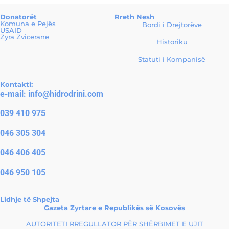
Donatorët
Rreth Nesh
Komuna e Pejës
Bordi i Drejtorëve
USAID
Zyra Zvicerane
Historiku
Statuti i Kompanisë
Kontakti:
e-mail:
info@hidrodrini.com
039 410 975
046 305 304
046 406 405
046 950 105
Lidhje të Shpejta
Gazeta Zyrtare e Republikës së Kosovës
AUTORITETI RREGULLATOR PËR SHËRBIMET E UJIT