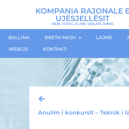
KOMPANIA RAJONALE 
UJËSJELLËSIT
PEJË, ISTOG, KLINË, DEÇAN, JUNIK
BALLINA
RRETH NESH
LAJME
WEBGIS
KONTAKTI
Anulim i konkursit – Teknik i l
Download