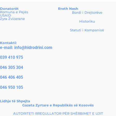
Donatorët
Rreth Nesh
Komuna e Pejës
Bordi i Drejtorëve
USAID
Zyra Zvicerane
Historiku
Statuti i Kompanisë
Kontakti:
e-mail:
info@hidrodrini.com
039 410 975
046 305 304
046 406 405
046 950 105
Lidhje të Shpejta
Gazeta Zyrtare e Republikës së Kosovës
AUTORITETI RREGULLATOR PËR SHËRBIMET E UJIT