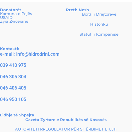
Donatorët
Rreth Nesh
Komuna e Pejës
Bordi i Drejtorëve
USAID
Zyra Zvicerane
Historiku
Statuti i Kompanisë
Kontakti:
e-mail:
info@hidrodrini.com
039 410 975
046 305 304
046 406 405
046 950 105
Lidhje të Shpejta
Gazeta Zyrtare e Republikës së Kosovës
AUTORITETI RREGULLATOR PËR SHËRBIMET E UJIT