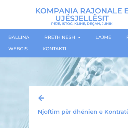
KOMPANIA RAJONALE 
UJËSJELLËSIT
PEJË, ISTOG, KLINË, DEÇAN, JUNIK
BALLINA
RRETH NESH
LAJME
WEBGIS
KONTAKTI
Njoftim për dhënien e Kontratë
Download