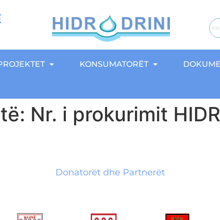
E
PROJEKTET
KONSUMATORËT
DOKUME
atë: Nr. i prokurimit H
Donatorët dhe Partnerët