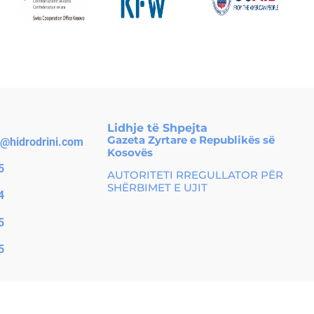
Lidhje të Shpejta
Gazeta Zyrtare e Republikës së
o@hidrodrini.com
Kosovës
5
AUTORITETI RREGULLATOR PËR
SHËRBIMET E UJIT
4
5
5