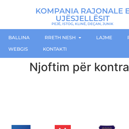
KOMPANIA RAJONALE 
UJËSJELLËSIT
PEJË, ISTOG, KLINË, DEÇAN, JUNIK
BALLINA
RRETH NESH
LAJME
WEBGIS
KONTAKTI
Njoftim për kontr
Download