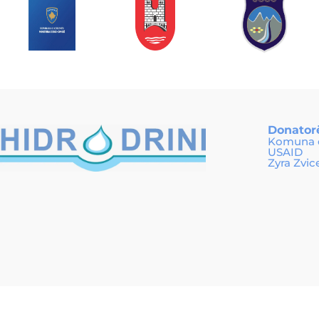
Donator
Komuna e
USAID
Zyra Zvic