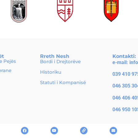
ët
Rreth Nesh
Kontakti:
 Pejës
Bordi i Drejtorëve
e-mail:
inf
erane
Historiku
039 410 97
Statuti i Kompanisë
046 305 30
046 406 40
046 950 10