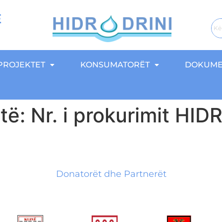
E
PROJEKTET
KONSUMATORËT
DOKUME
atë: Nr. i prokurimit H
Donatorët dhe Partnerët