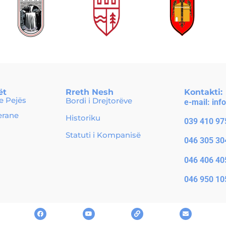
ët
Rreth Nesh
Kontakti:
 Pejës
Bordi i Drejtorëve
e-mail:
inf
erane
Historiku
039 410 97
Statuti i Kompanisë
046 305 30
046 406 40
046 950 10