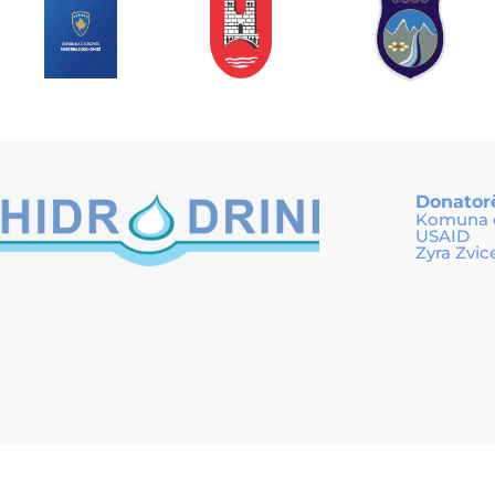
Donator
Komuna e
USAID
Zyra Zvic