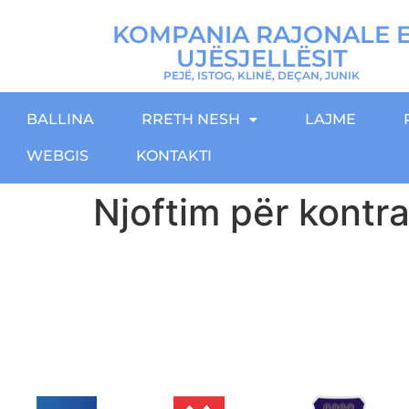
KOMPANIA RAJONALE 
UJËSJELLËSIT
PEJË, ISTOG, KLINË, DEÇAN, JUNIK
BALLINA
RRETH NESH
LAJME
WEBGIS
KONTAKTI
Njoftim për kontr
Download