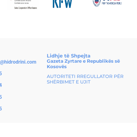
Lidhje të Shpejta
Gazeta Zyrtare e Republikës së
o@hidrodrini.com
Kosovës
5
AUTORITETI RREGULLATOR PËR
SHËRBIMET E UJIT
4
5
5