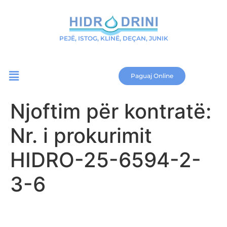
PEJË, ISTOG, KLINË, DEÇAN, JUNIK
Paguaj Online
Njoftim për kontratë:
Nr. i prokurimit
HIDRO-25-6594-2-
3-6
Download