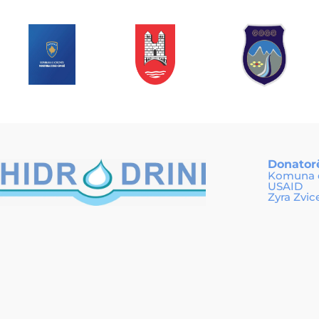
Donator
Komuna e
USAID
Zyra Zvic