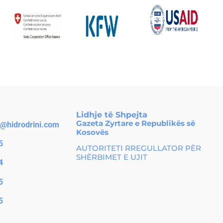
Lidhje të Shpejta
Gazeta Zyrtare e Republikës së
o@hidrodrini.com
Kosovës
5
AUTORITETI RREGULLATOR PËR
SHËRBIMET E UJIT
4
5
5