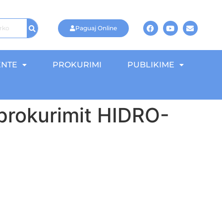
Paguaj Online
NTE
PROKURIMI
PUBLIKIME
 prokurimit HIDRO-