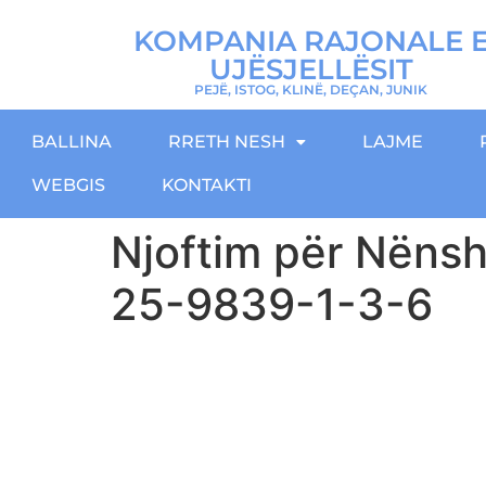
KOMPANIA RAJONALE 
UJËSJELLËSIT
PEJË, ISTOG, KLINË, DEÇAN, JUNIK
BALLINA
RRETH NESH
LAJME
WEBGIS
KONTAKTI
Njoftim për Nënsh
25-9839-1-3-6
Download