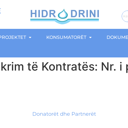
E
PROJEKTET
KONSUMATORËT
DOKUME
krim të Kontratës: Nr. i
Donatorët dhe Partnerët