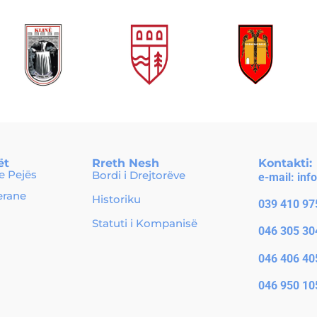
ët
Rreth Nesh
Kontakti:
 Pejës
Bordi i Drejtorëve
e-mail:
inf
erane
Historiku
039 410 97
Statuti i Kompanisë
046 305 30
046 406 40
046 950 10