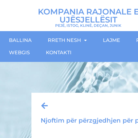
KOMPANIA RAJONALE 
UJËSJELLËSIT
PEJË, ISTOG, KLINË, DEÇAN, JUNIK
BALLINA
RRETH NESH
LAJME
WEBGIS
KONTAKTI
Njoftim për përzgjedhjen për p
Download