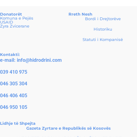
Donatorët
Rreth Nesh
Komuna e Pejës
Bordi i Drejtorëve
USAID
Zyra Zvicerane
Historiku
Statuti i Kompanisë
Kontakti:
e-mail:
info@hidrodrini.com
039 410 975
046 305 304
046 406 405
046 950 105
Lidhje të Shpejta
Gazeta Zyrtare e Republikës së Kosovës