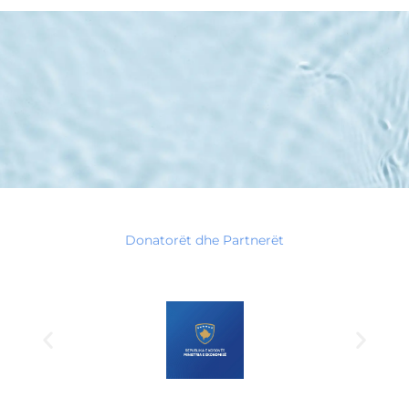
Donatorët dhe Partnerët