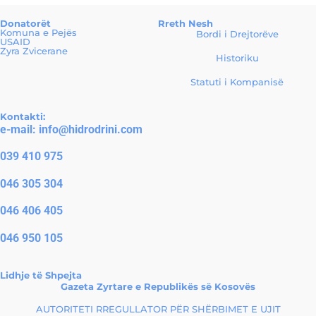
Donatorët
Rreth Nesh
Komuna e Pejës
Bordi i Drejtorëve
USAID
Zyra Zvicerane
Historiku
Statuti i Kompanisë
Kontakti:
e-mail:
info@hidrodrini.com
039 410 975
046 305 304
046 406 405
046 950 105
Lidhje të Shpejta
Gazeta Zyrtare e Republikës së Kosovës
AUTORITETI RREGULLATOR PËR SHËRBIMET E UJIT