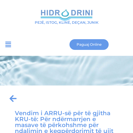
PEJË, ISTOG, KLINË, DEÇAN, JUNIK
Paguaj Online
Vendim i ARRU-së për të gjitha
KRU-të: Për ndërmarrjen e
masave të përkohshme për
ndalimin e keqpërdorimit të ujit