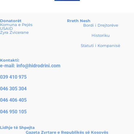
Donatorët
Rreth Nesh
Komuna e Pejës
Bordi i Drejtorëve
USAID
Zyra Zvicerane
Historiku
Statuti i Kompanisë
Kontakti:
e-mail:
info@hidrodrini.com
039 410 975
046 305 304
046 406 405
046 950 105
Lidhje të Shpejta
Gazeta Zyrtare e Republikës së Kosovës