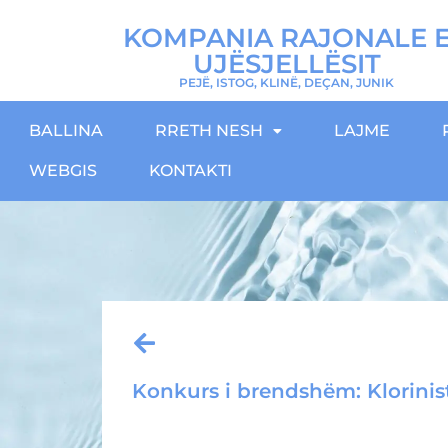
KOMPANIA RAJONALE 
UJËSJELLËSIT
PEJË, ISTOG, KLINË, DEÇAN, JUNIK
BALLINA
RRETH NESH
LAJME
WEBGIS
KONTAKTI
Konkurs i brendshëm: Klorinist
Download