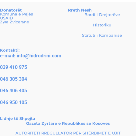
Donatorët
Rreth Nesh
Komuna e Pejës
Bordi i Drejtorëve
USAID
Zyra Zvicerane
Historiku
Statuti i Kompanisë
Kontakti:
e-mail:
info@hidrodrini.com
039 410 975
046 305 304
046 406 405
046 950 105
Lidhje të Shpejta
Gazeta Zyrtare e Republikës së Kosovës
AUTORITETI RREGULLATOR PËR SHËRBIMET E UJIT