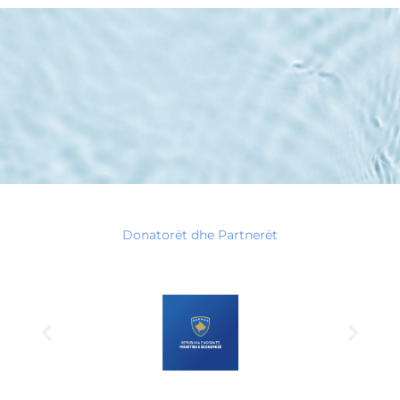
Donatorët dhe Partnerët