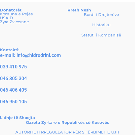
Donatorët
Rreth Nesh
Komuna e Pejës
Bordi i Drejtorëve
USAID
Zyra Zvicerane
Historiku
Statuti i Kompanisë
Kontakti:
e-mail:
info@hidrodrini.com
039 410 975
046 305 304
046 406 405
046 950 105
Lidhje të Shpejta
Gazeta Zyrtare e Republikës së Kosovës
AUTORITETI RREGULLATOR PËR SHËRBIMET E UJIT